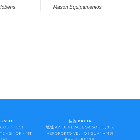
dobens
Mason Equipamentos
ROSSO
位置
BAHIA
COS, Nº 311
地址 AV: BENEVAL BOA SORTE, 336
E – SINOP – MT
AEROPORTO VELHO | GUANAMBI
-164
BAHIA | BRAZIL