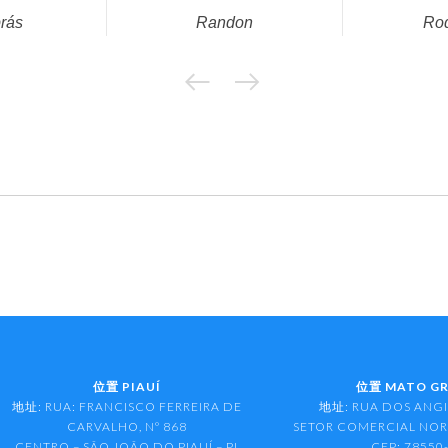
brás
Randon
Ro
位置 PIAUÍ
位置 MATO G
地址: RUA: FRANCISCO FERREIRA DE
地址: RUA DOS ANGI
CARVALHO, Nº 868
SETOR COMERCIAL NORT
CENTRO – SÃO JOÃO DO PIAUÍ – PI
CEP: 78550