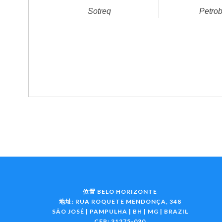
Petro
Sotreq
位置 BELO HORIZONTE
地址: RUA ROQUETE MENDONÇA, 348
SÃO JOSÉ | PAMPULHA | BH | MG | BRAZIL
CEP: 31275-030