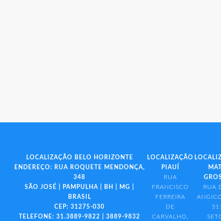
LOCALIZAÇÃO BELO HORIZONTE
LOCALIZAÇÃO
LOCALI
ENDEREÇO: RUA ROQUETE MENDONÇA,
PIAUÍ
MA
348
RUA
GRO
SÃO JOSÉ | PAMPULHA | BH | MG |
FRANCISCO
RUA 
BRASIL
FERREIRA
ANGICO
CEP: 31275-030
DE
31
TELEFONE: 31.3889-9822 | 3889-9832
CARVALHO,
SET